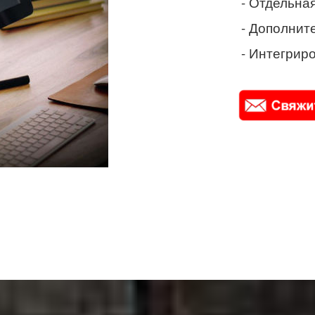
- Отдельная
- Дополнит
- Интегриро