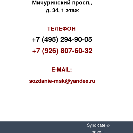
Мичуринский просп.,
д. 34, 1 этаж
ТЕЛЕФОН
+7 (495) 294-90-05
+7 (926) 807-60-32
E-MAIL:
s
ozdanie-msk@yandex.ru
Syndicate ©
2020 г.