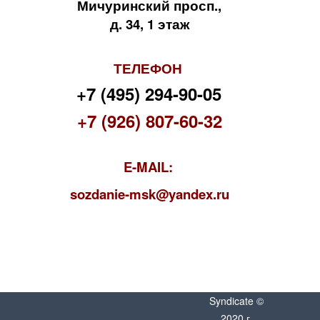
Мичуринский просп.,
д. 34, 1 этаж
ТЕЛЕФОН
+7 (495) 294-90-05
+7 (926) 807-60-32
E-MAIL:
s
ozdanie-msk@yandex.ru
Syndicate ©
2020 г.