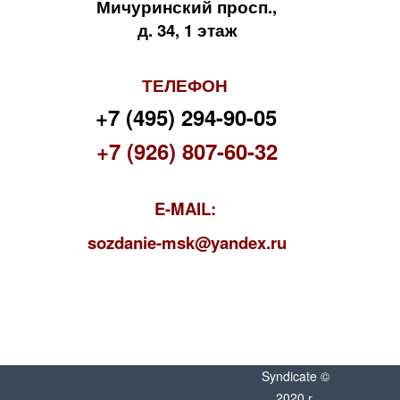
Мичуринский просп.,
д. 34, 1 этаж
ТЕЛЕФОН
+7 (495) 294-90-05
+7 (926) 807-60-32
E-MAIL:
s
ozdanie-msk@yandex.ru
Syndicate ©
2020 г.