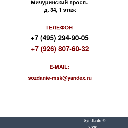
Мичуринский просп.,
д. 34, 1 этаж
ТЕЛЕФОН
+7 (495) 294-90-05
+7 (926) 807-60-32
E-MAIL:
s
ozdanie-msk@yandex.ru
Syndicate ©
2020 г.