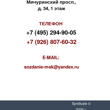
Мичуринский просп.,
д. 34, 1 этаж
ТЕЛЕФОН
+7 (495) 294-90-05
+7 (926) 807-60-32
E-MAIL:
s
ozdanie-msk@yandex.ru
Syndicate ©
2020 г.