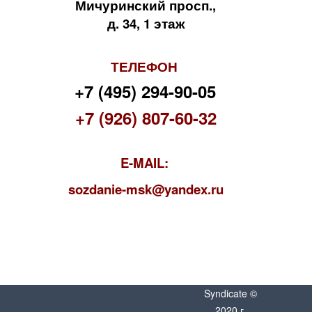
Мичуринский просп.,
д. 34, 1 этаж
ТЕЛЕФОН
+7 (495) 294-90-05
+7 (926) 807-60-32
E-MAIL:
s
ozdanie-msk@yandex.ru
Syndicate ©
2020 г.