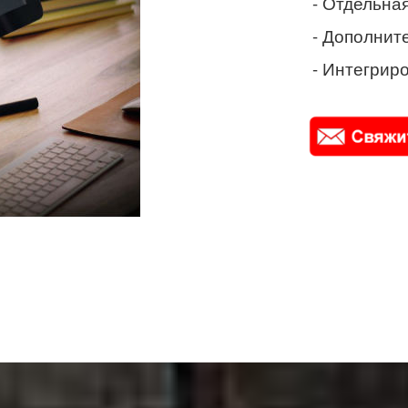
- Отдельная
- Дополнит
- Интегриро