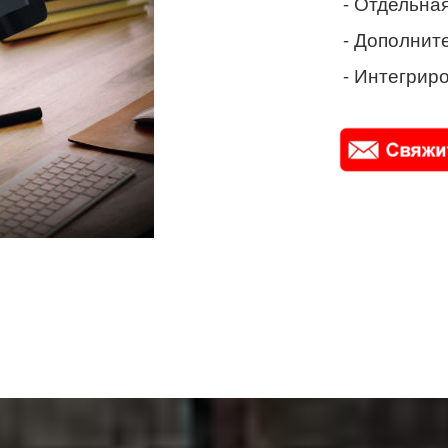
- Отдельная
- Дополнит
- Интегриро