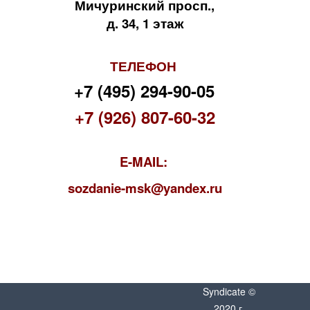
Мичуринский просп.,
д. 34, 1 этаж
ТЕЛЕФОН
+7 (495) 294-90-05
+7 (926) 807-60-32
E-MAIL:
s
ozdanie-msk@yandex.ru
Syndicate ©
2020 г.