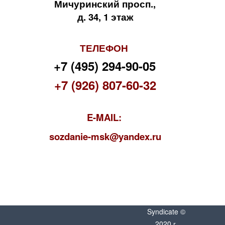
Мичуринский просп.,
д. 34, 1 этаж
ТЕЛЕФОН
+7 (495) 294-90-05
+7 (926) 807-60-32
E-MAIL:
s
ozdanie-msk@yandex.ru
Syndicate ©
2020 г.