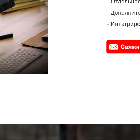
- Отдельная
- Дополнит
- Интегриро