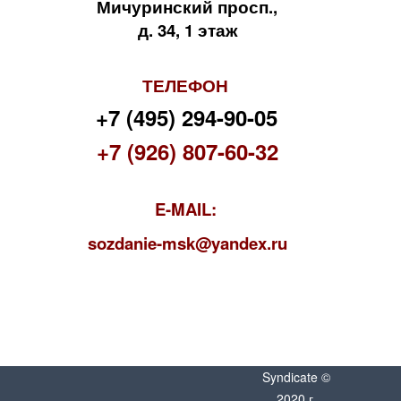
Мичуринский просп.,
д. 34, 1 этаж
ТЕЛЕФОН
+7 (495) 294-90-05
+7 (926) 807-60-32
E-MAIL:
s
ozdanie-msk@yandex.ru
Syndicate ©
2020 г.