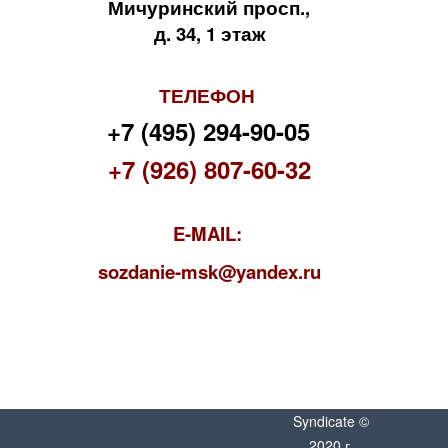
Мичуринский просп.,
д. 34, 1 этаж
ТЕЛЕФОН
+7 (495) 294-90-05
+7 (926) 807-60-32
E-MAIL:
s
ozdanie-msk@yandex.ru
Syndicate ©
2020 г.