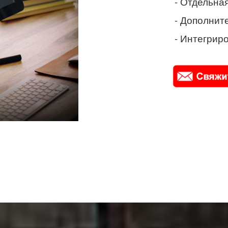
- Отдельная
- Дополнит
- Интегриро