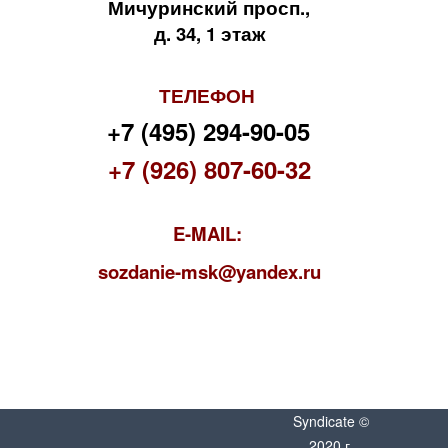
Мичуринский просп.,
д. 34, 1 этаж
ТЕЛЕФОН
+7 (495) 294-90-05
+7 (926) 807-60-32
E-MAIL:
s
ozdanie-msk@yandex.ru
Syndicate ©
2020 г.