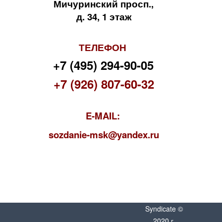
Мичуринский просп.,
д. 34, 1 этаж
ТЕЛЕФОН
+7 (495) 294-90-05
+7 (926) 807-60-32
E-MAIL:
s
ozdanie-msk@yandex.ru
Syndicate ©
2020 г.