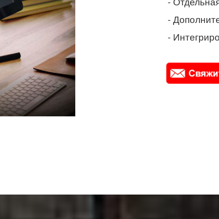
- Отдельная
- Дополнит
- Интегриро