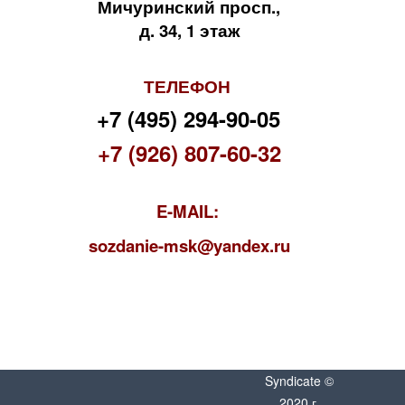
Мичуринский просп.,
д. 34, 1 этаж
ТЕЛЕФОН
+7 (495) 294-90-05
+7 (926) 807-60-32
E-MAIL:
s
ozdanie-msk@yandex.ru
Syndicate ©
2020 г.