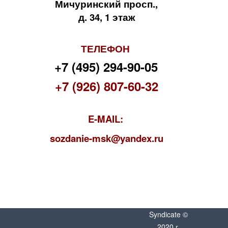
Мичуринский просп.,
д. 34, 1 этаж
ТЕЛЕФОН
+7 (495) 294-90-05
+7 (926) 807-60-32
E-MAIL:
s
ozdanie-msk@yandex.ru
Syndicate ©
2020 г.