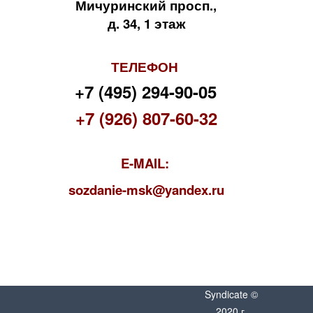
Мичуринский просп.,
д. 34, 1 этаж
ТЕЛЕФОН
+7 (495) 294-90-05
+7 (926) 807-60-32
E-MAIL:
s
ozdanie-msk@yandex.ru
Syndicate ©
2020 г.