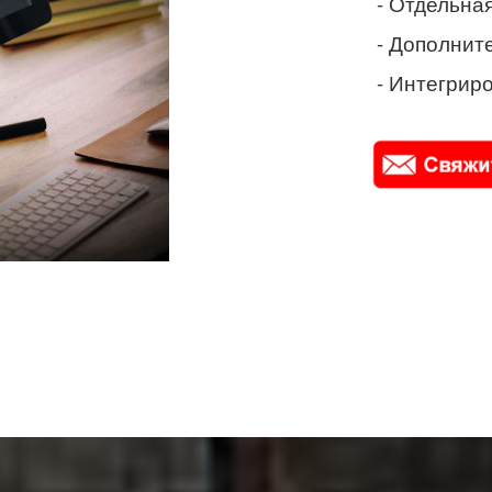
- Отдельная
- Дополнит
- Интегриро