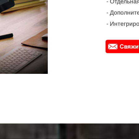
- Отдельная
- Дополнит
- Интегриро