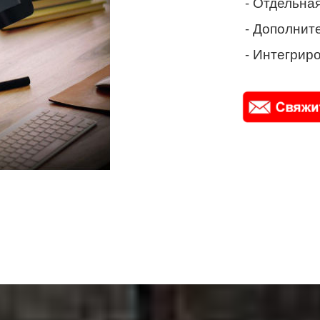
- Отдельная
- Дополнит
- Интегриро