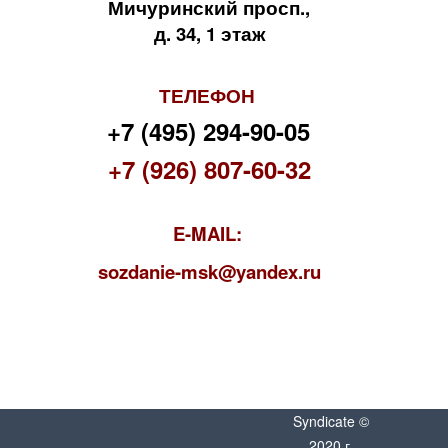
Мичуринский просп.,
д. 34, 1 этаж
ТЕЛЕФОН
+7 (495) 294-90-05
+7 (926) 807-60-32
E-MAIL:
s
ozdanie-msk@yandex.ru
Syndicate ©
2020 г.