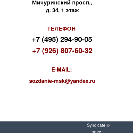
Мичуринский просп.,
д. 34, 1 этаж
ТЕЛЕФОН
+7 (495) 294-90-05
+7 (926) 807-60-32
E-MAIL:
s
ozdanie-msk@yandex.ru
Syndicate ©
2020 г.