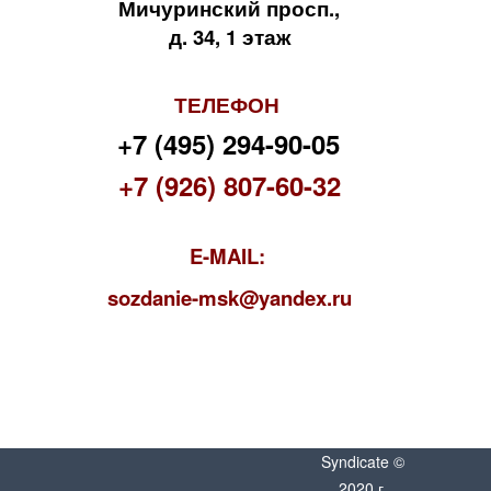
Мичуринский просп.,
д. 34, 1 этаж
ТЕЛЕФОН
+7 (495) 294-90-05
+7 (926) 807-60-32
E-MAIL:
s
ozdanie-msk@yandex.ru
Syndicate ©
2020 г.