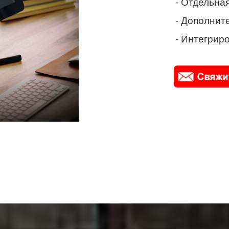
- Отдельная
- Дополнит
- Интегриро