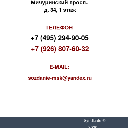
Мичуринский просп.,
д. 34, 1 этаж
ТЕЛЕФОН
+7 (495) 294-90-05
+7 (926) 807-60-32
E-MAIL:
s
ozdanie-msk@yandex.ru
Syndicate ©
2020 г.