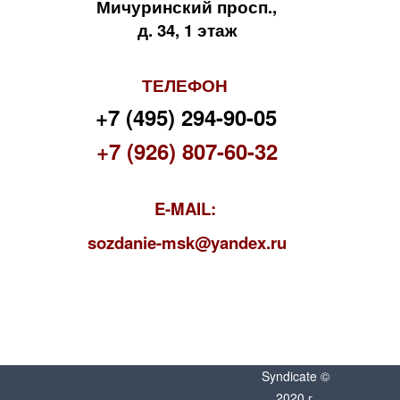
Мичуринский просп.,
д. 34, 1 этаж
ТЕЛЕФОН
+7 (495) 294-90-05
+7 (926) 807-60-32
E-MAIL:
s
ozdanie-msk@yandex.ru
Syndicate ©
2020 г.