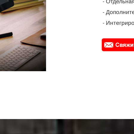
- Отдельная
- Дополнит
- Интегриро