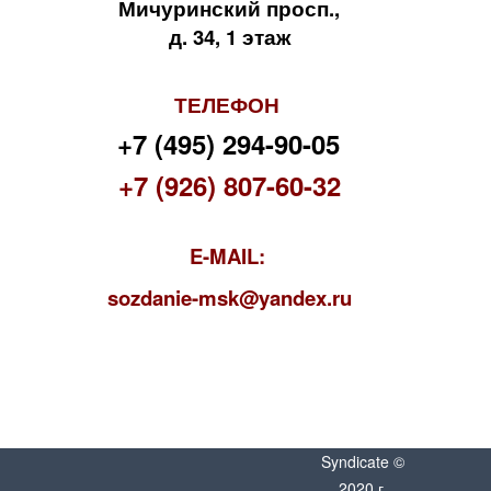
Мичуринский просп.,
д. 34, 1 этаж
ТЕЛЕФОН
+7 (495) 294-90-05
+7 (926) 807-60-32
E-MAIL:
s
ozdanie-msk@yandex.ru
Syndicate ©
2020 г.