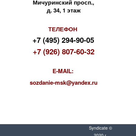
Мичуринский просп.,
д. 34, 1 этаж
ТЕЛЕФОН
+7 (495) 294-90-05
+7 (926) 807-60-32
E-MAIL:
s
ozdanie-msk@yandex.ru
Syndicate ©
2020 г.