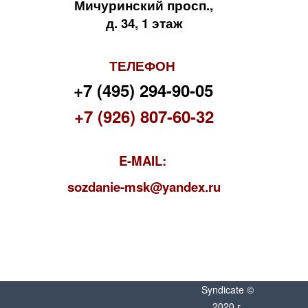
Мичуринский просп.,
д. 34, 1 этаж
ТЕЛЕФОН
+7 (495) 294-90-05
+7 (926) 807-60-32
E-MAIL:
s
ozdanie-msk@yandex.ru
Syndicate ©
2020 г.