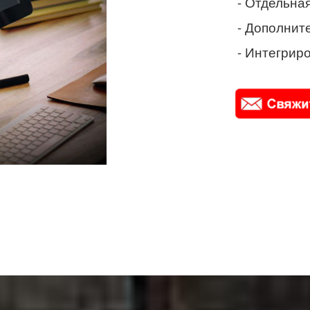
- Отдельная
- Дополнит
- Интегриро