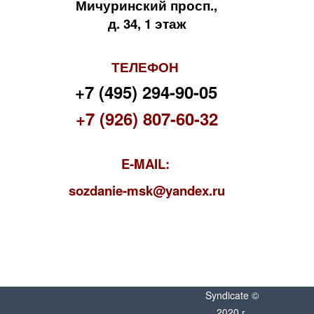
Мичуринский просп.,
д. 34, 1 этаж
ТЕЛЕФОН
+7 (495) 294-90-05
+7 (926) 807-60-32
E-MAIL:
s
ozdanie-msk@yandex.ru
Syndicate ©
2020 г.