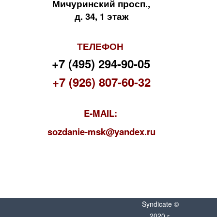
Мичуринский просп.,
д. 34, 1 этаж
ТЕЛЕФОН
+7 (495) 294-90-05
+7 (926) 807-60-32
E-MAIL:
s
ozdanie-msk@yandex.ru
Syndicate ©
2020 г.