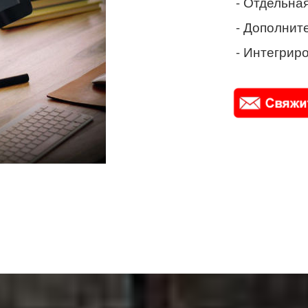
- Отдельная
- Дополнит
- Интегриро