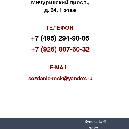
Мичуринский просп.,
д. 34, 1 этаж
ТЕЛЕФОН
+7 (495) 294-90-05
+7 (926) 807-60-32
E-MAIL:
s
ozdanie-msk@yandex.ru
Syndicate ©
2020 г.