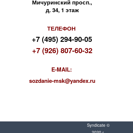
Мичуринский просп.,
д. 34, 1 этаж
ТЕЛЕФОН
+7 (495) 294-90-05
+7 (926) 807-60-32
E-MAIL:
s
ozdanie-msk@yandex.ru
Syndicate ©
2020 г.