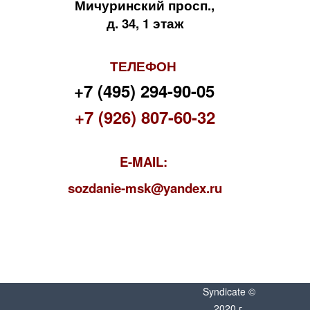
Мичуринский просп.,
д. 34, 1 этаж
ТЕЛЕФОН
+7 (495) 294-90-05
+7 (926) 807-60-32
E-MAIL:
s
ozdanie-msk@yandex.ru
Syndicate ©
2020 г.