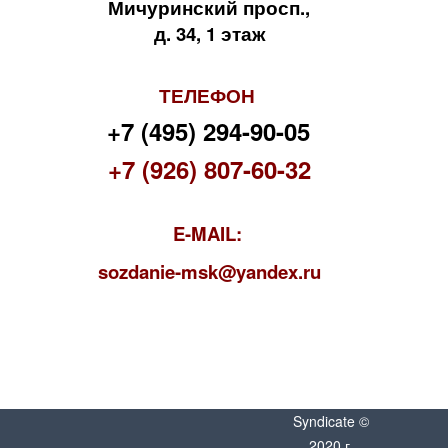
Мичуринский просп.,
д. 34, 1 этаж
ТЕЛЕФОН
+7 (495) 294-90-05
+7 (926) 807-60-32
E-MAIL:
s
ozdanie-msk@yandex.ru
Syndicate ©
2020 г.