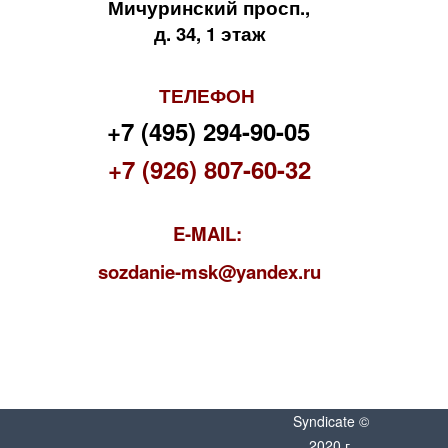
Мичуринский просп.,
д. 34, 1 этаж
ТЕЛЕФОН
+7 (495) 294-90-05
+7 (926) 807-60-32
E-MAIL:
s
ozdanie-msk@yandex.ru
Syndicate ©
2020 г.