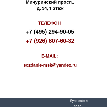
Мичуринский просп.,
д. 34, 1 этаж
ТЕЛЕФОН
+7 (495) 294-90-05
+7 (926) 807-60-32
E-MAIL:
s
ozdanie-msk@yandex.ru
Syndicate ©
2020 г.