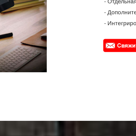
- Отдельная
- Дополнит
- Интегриро