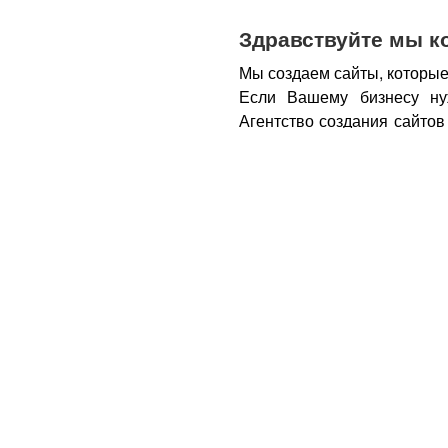
Здравствуйте мы к
Мы создаем сайты, которые
Если Вашему бизнесу ну
Агентство создания сайтов
бизнеса – открытие новы
новых каналов продаж и ко
Все это возможно при нали
из Вас деньги.
Вот почем
правильном подходе, са
грамотным продажником, 
тем, кому она действитель
заказу картинки и фотогра
стимулируют клиента прио
совокупности продающий са