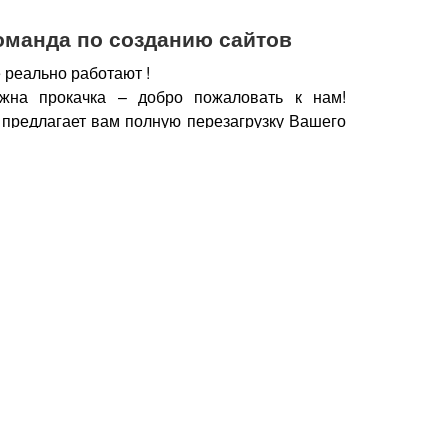
оманда по созданию сайтов
 реально работают !
жна прокачка – добро пожаловать к нам!
 предлагает вам полную перезагрузку Вашего
х рабочих горизонтов, новых поставщиков,
нечно же увеличение дохода.
чии сайта, который работает, а не выкачивает
у важно работать с профессионалами – при
йт становится дополнительным продавцом,
который предлагает Вашу продукцию только
но нужна.
Продающие тексты, побуждающие к
фии, маркетинговые хитрости, которые также
брести Ваш товар, продукцию – это и есть в
йт.