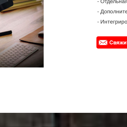
- Отдельная
- Дополнит
- Интегриро