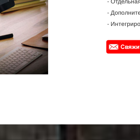
- Отдельная
- Дополнит
- Интегриро