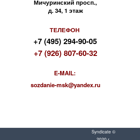
Мичуринский просп.,
д. 34, 1 этаж
ТЕЛЕФОН
+7 (495) 294-90-05
+7 (926) 807-60-32
E-MAIL:
s
ozdanie-msk@yandex.ru
Syndicate ©
2020 г.