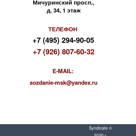
Мичуринский просп.,
д. 34, 1 этаж
ТЕЛЕФОН
+7 (495) 294-90-05
+7 (926) 807-60-32
E-MAIL:
s
ozdanie-msk@yandex.ru
Syndicate ©
2020 г.